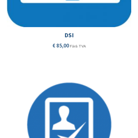
DSI
€
85,00
Fără TVA