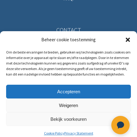
CONTACT
Beheer cookie toestemming
Solitudolaan 396
Om de beste ervaringen te bieden, gebruiken wij technologieën zoals cookies om
1096 DS Amsterdam
informatie over je apparaat op te slaan en/of te raadplegen. Door in te stemmen
The Netherlands
met deze technologieën kunnen wij gegevens zoals surfgedrag of unieke ID's op
deze site verwerken. Als je geen toestemming geeft of uw toestemming intrekt,
kan dit een nadelige invloed hebben op bepaalde functies en mogelijkheden.
T:
+31 (0)88 88 321 88
E:
service@hrmforce.com
Accepteren
Weigeren
Bekijk voorkeuren
Cookie Policy
Privacy Statement