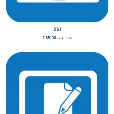
DSI
€
85,00
excl. BTW