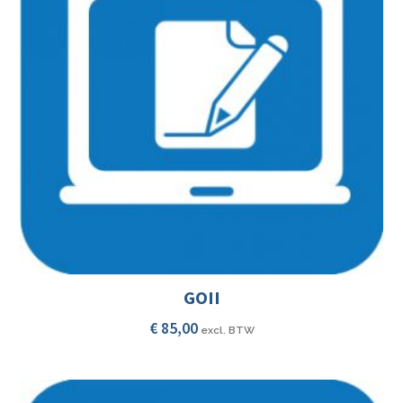
GOII
€
85,00
excl. BTW