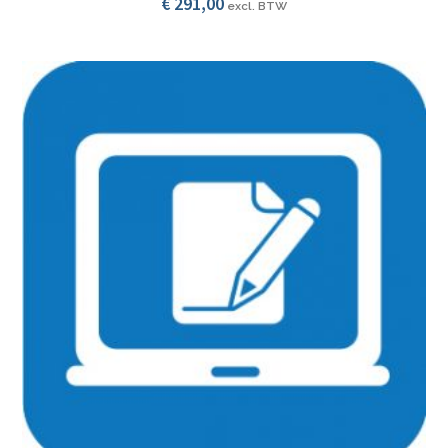
€
291,00
excl. BTW