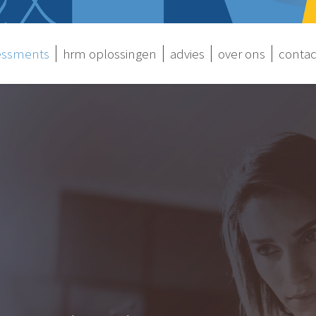
sessments
hrm oplossingen
advies
over ons
contac