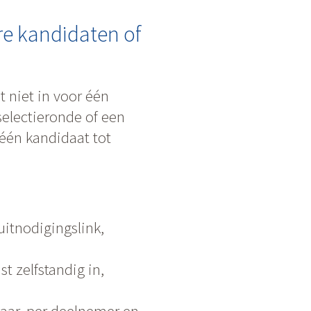
re kandidaten of
t niet in voor één
electieronde of een
 één kandidaat tot
uitnodigingslink,
st zelfstandig in,
aar, per deelnemer en