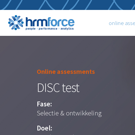
online as
Online assessments
DISC test
Fase:
Selectie & ontwikkeling
Doel: