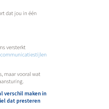
rt dat jou in één
s versterkt
e
communicatiestijlen
s, maar vooral wat
aansturing.
al verschil maken in
iel dat presteren