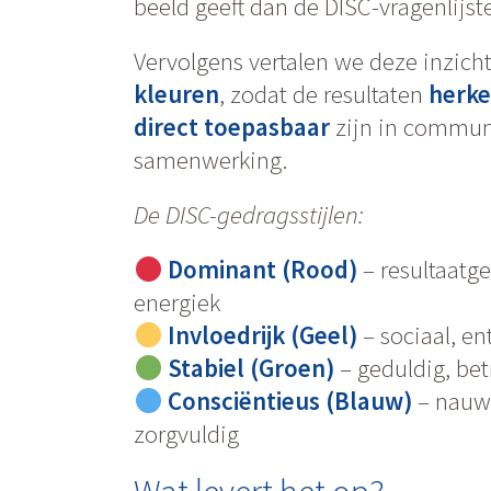
beeld geeft dan de DISC-vragenlijste
Vervolgens vertalen we deze inzich
kleuren
, zodat de resultaten
herke
direct toepasbaar
zijn in commun
samenwerking.
De DISC-gedragsstijlen:
Dominant (Rood)
– resultaatge
energiek
Invloedrijk (Geel)
– sociaal, en
Stabiel (Groen)
– geduldig, be
Consciëntieus (Blauw)
– nauwk
zorgvuldig