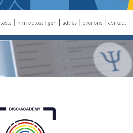
tests
hrm oplossingen
advies
over ons
contact