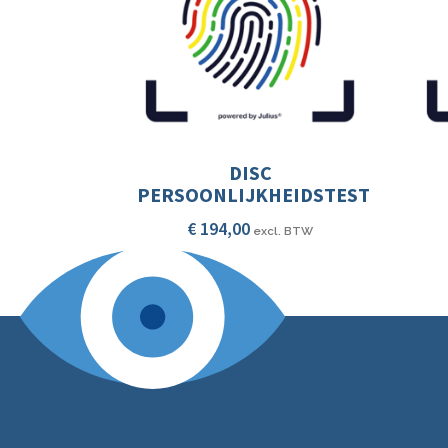
DISC
PERSOONLIJKHEIDSTEST
€
194,00
excl. BTW