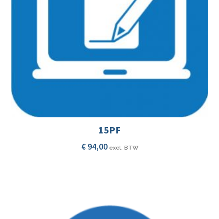
15PF
€
94,00
excl. BTW