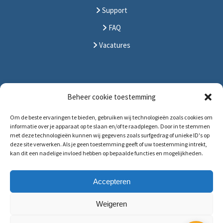
Support
FAQ
Vacatures
CONTACT
Beheer cookie toestemming
Om de beste ervaringen te bieden, gebruiken wij technologieën zoals cookies om
Solitudolaan 396
informatie over je apparaat op te slaan en/of te raadplegen. Door in te stemmen
1096 DS Amsterdam
met deze technologieën kunnen wij gegevens zoals surfgedrag of unieke ID's op
deze site verwerken. Als je geen toestemming geeft of uw toestemming intrekt,
The Netherlands
kan dit een nadelige invloed hebben op bepaalde functies en mogelijkheden.
T:
+31 (0)88 88 321 88
E:
service@hrmforce.com
Accepteren
Weigeren