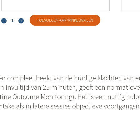
Coaching
TOEVOEGEN AAN WINKELWAGEN
Screener
Scan
quantity
en compleet beeld van de huidige klachten van 
 invultijd van 25 minuten, geeft een normatieve 
tine Outcome Monitoring). Het is een nuttig hul
take als in latere sessies objectieve voortgangsi