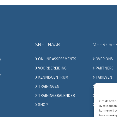
SNEL NAAR…
MEER OVE
e
ONLINE ASSESSMENTS
OVER ONS
VOORBEREIDING
PARTNERS
e
KENNISCENTRUM
TARIEVEN
TRAININGEN
SUPPORT
TRAININGSKALENDER
FAQ
Om de beste e
SHOP
VACATURES
over je appar
kunnen wij ge
toestemming 