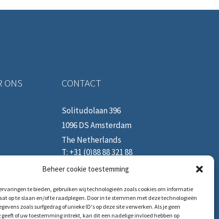
R ONS
CONTACT
Solitudolaan 396
1096 DS Amsterdam
The Netherlands
T:
+31 (0)88 88 321 88
E:
service@hrmforce.com
Beheer cookie toestemming
rvaringen te bieden, gebruiken wij technologieën zoals cookies om informatie
aat op te slaan en/of te raadplegen. Door in te stemmen met deze technologieën
gevens zoals surfgedrag of unieke ID's op deze site verwerken. Als je geen
geeft of uw toestemming intrekt, kan dit een nadelige invloed hebben op