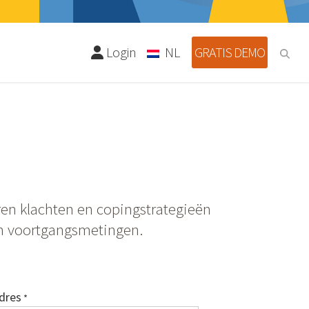
Login
NL
GRATIS DEMO
ren klachten en copingstrategieën
en voortgangsmetingen.
dres
*