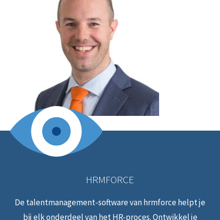
HRMFORCE
De talentmanagement-software van hrmforce helpt je
bij elk onderdeel van het HR-proces. Ontwikkel je