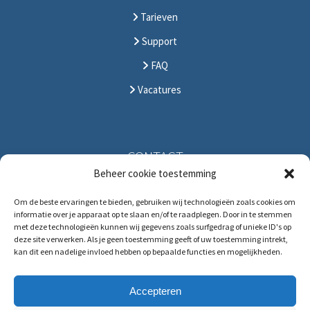
Tarieven
Support
FAQ
Vacatures
CONTACT
Beheer cookie toestemming
Solitudolaan 396
Om de beste ervaringen te bieden, gebruiken wij technologieën zoals cookies om
1096 DS Amsterdam
informatie over je apparaat op te slaan en/of te raadplegen. Door in te stemmen
The Netherlands
met deze technologieën kunnen wij gegevens zoals surfgedrag of unieke ID's op
deze site verwerken. Als je geen toestemming geeft of uw toestemming intrekt,
T:
+31 (0)88 88 321 88
kan dit een nadelige invloed hebben op bepaalde functies en mogelijkheden.
E:
service@hrmforce.com
Accepteren