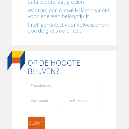
data leiders laat groeien
Waarom een ontwikkelassessment
voor iedereen belangrijk is
Intelligentietest voor volwassenen:
doe de gratis oefentest
OP DE HOOGTE
BLIJVEN?
E-
mail
aanmelding
NL
SUBMIT