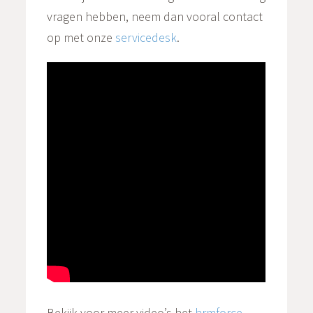
vragen hebben, neem dan vooral contact
op met onze
servicedesk
.
Bekijk voor meer video’s het
hrmforce