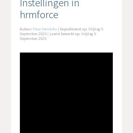
Instellingen in
hrmforce
Auteur:
Floor Hendriks
| Gepubliceerd op:
Vrijdag 5
September 2025
| Laatst bewerkt op:
Vrijdag 5
September 2025