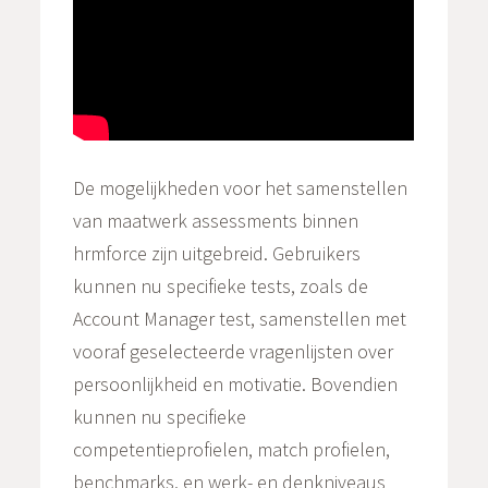
De mogelijkheden voor het samenstellen
van maatwerk assessments binnen
hrmforce zijn uitgebreid. Gebruikers
kunnen nu specifieke tests, zoals de
Account Manager test, samenstellen met
vooraf geselecteerde vragenlijsten over
persoonlijkheid en motivatie. Bovendien
kunnen nu specifieke
competentieprofielen, match profielen,
benchmarks, en werk- en denkniveaus