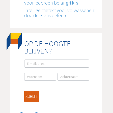
voor iedereen belangrijk is
Intelligentietest voor volwassenen:
doe de gratis oefentest
OP DE HOOGTE
BLIJVEN?
E-
mail
aanmelding
NL
SUBMIT