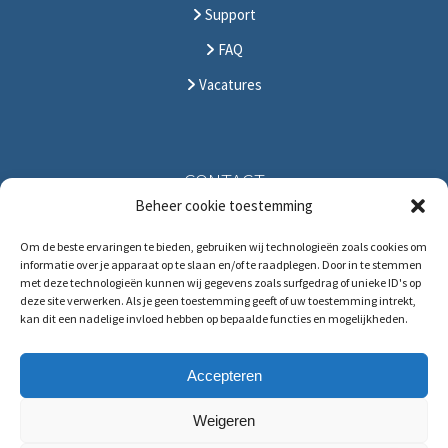
Support
FAQ
Vacatures
CONTACT
Beheer cookie toestemming
Solitudolaan 396
Om de beste ervaringen te bieden, gebruiken wij technologieën zoals cookies om
1096 DS Amsterdam
informatie over je apparaat op te slaan en/of te raadplegen. Door in te stemmen
The Netherlands
met deze technologieën kunnen wij gegevens zoals surfgedrag of unieke ID's op
deze site verwerken. Als je geen toestemming geeft of uw toestemming intrekt,
T:
+31 (0)88 88 321 88
kan dit een nadelige invloed hebben op bepaalde functies en mogelijkheden.
E:
service@hrmforce.com
Accepteren
Weigeren