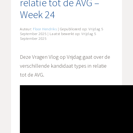
relatie tot de AVG –
Week 24
Auteur:
Floor Hendriks
| Gepubliceerd op:
Vrijdag 5
September 2025
| Laatst bewerkt op:
Vrijdag 5
September 2025
Deze Vragen Vlog op Vrijdag gaat over de
verschillende kandidaat types in relatie
tot de AVG.