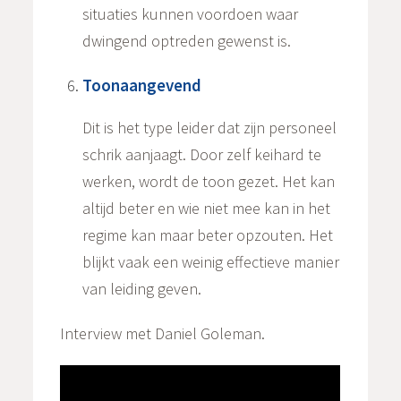
situaties kunnen voordoen waar
dwingend optreden gewenst is.
Toonaangevend
Dit is het type leider dat zijn personeel
schrik aanjaagt. Door zelf keihard te
werken, wordt de toon gezet. Het kan
altijd beter en wie niet mee kan in het
regime kan maar beter opzouten. Het
blijkt vaak een weinig effectieve manier
van leiding geven.
Interview met Daniel Goleman.