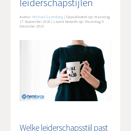
leiderschapstijlen
Auteur:
Michael Gijzenberg
| Gepubliceerd op:
Maandag
17 September 2018
| Laatst bewerkt op:
Maandag 8
December 2025
Welke leiderschapsstijl past