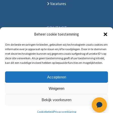
Vacatures
CONTACT
Beheer cookie toestemming
Solitudolaan 396
Om de beste ervaringen te bieden, gebruiken wij technologieën zoals cookies om
1096 DS Amsterdam
informatie over je apparaat op te slaan en/of te raadplegen. Door in te stemmen
The Netherlands
met deze technologieën kunnen wij gegevens zoals surfgedrag of unieke ID's op
deze site verwerken. Als je geen toestemming geeft of uw toestemming intrekt,
T:
+31 (0)88 88 321 88
kan dit een nadelige invloed hebben op bepaalde functies en mogelijkheden.
E:
service@hrmforce.com
Accepteren
Weigeren
Bekijk voorkeuren
Copyright hrmforce © 2009-2025 |
Privacy
Cookiebeleid
Privacyverklaring