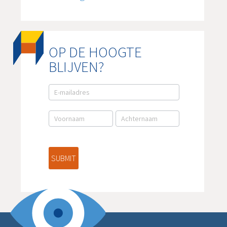
OP DE HOOGTE
BLIJVEN?
E-
mail
aanmelding
NL
SUBMIT