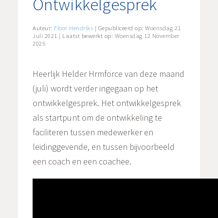
Ontwikkelgesprek
Auteur:
Floor Hendriks
| Gepubliceerd op:
Woensdag 21
Juli 2021
| Laatst bewerkt op:
Woensdag 12 November
2025
Heerlijk Helder Hrmforce van deze maand
(juli) wordt verder ingegaan op het
ontwikkelgesprek. Het ontwikkelgesprek
als startpunt om de ontwikkeling te
faciliteren tussen medewerker en
leidinggevende, en tussen bijvoorbeeld
een coach en een coachee.