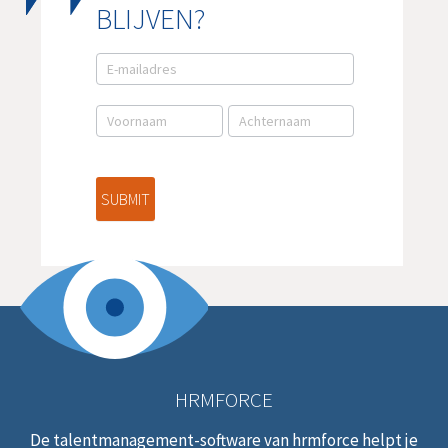
BLIJVEN?
E-
mail
aanmelding
NL
SUBMIT
HRMFORCE
De talentmanagement-software van hrmforce helpt je