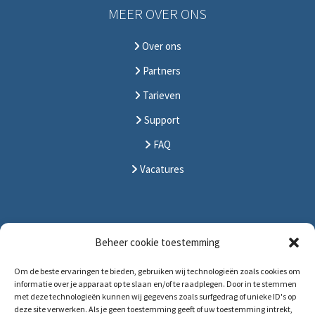
MEER OVER ONS
Over ons
Partners
Tarieven
Support
FAQ
Vacatures
CONTACT
Beheer cookie toestemming
Om de beste ervaringen te bieden, gebruiken wij technologieën zoals cookies om
Solitudolaan 396
informatie over je apparaat op te slaan en/of te raadplegen. Door in te stemmen
1096 DS Amsterdam
met deze technologieën kunnen wij gegevens zoals surfgedrag of unieke ID's op
deze site verwerken. Als je geen toestemming geeft of uw toestemming intrekt,