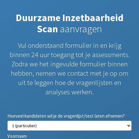
Duurzame Inzetbaarheid
Scan
aanvragen
Vul onderstaand formulier in en krijg
binnen 24 uur toegang tot je assessments.
Zodra we het ingevulde formulier binnen
hebben, nemen we contact met je op om
uit te leggen hoe de vragenlijsten en
analyses werken.
Aanvraag
Hoeveel kandidaten wil je de vragenlijst/test laten afnemen?
*
assessment
(nieuw)
Voornaam
*