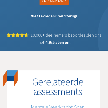
Niet tevreden? Geld terug!
10.000+ deelnemers beoordeelden ons
met
4,9/5 sterren
!
Gerelateerde
assessments
Mentale Veerkracht Scan