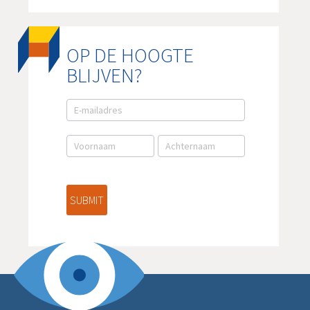
OP DE HOOGTE
BLIJVEN?
E-
mail
aanmelding
NL
SUBMIT