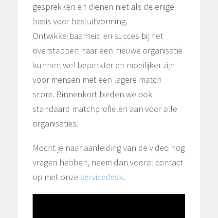
gesprekken en dienen niet als de enige
basis voor besluitvorming.
Ontwikkelbaarheid en succes bij het
overstappen naar een nieuwe organisatie
kunnen wel beperkter en moeilijker zijn
voor mensen met een lagere match
score. Binnenkort bieden we ook
standaard matchprofielen aan voor alle
organisaties.
Mocht je naar aanleiding van de video nog
vragen hebben, neem dan vooral contact
op met onze
servicedesk
.