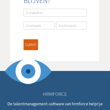
BLIJVEN?
E-
mail
aanmelding
NL
SUBMIT
HRMFORCE
De talentmanagement-software van hrmforce helpt je