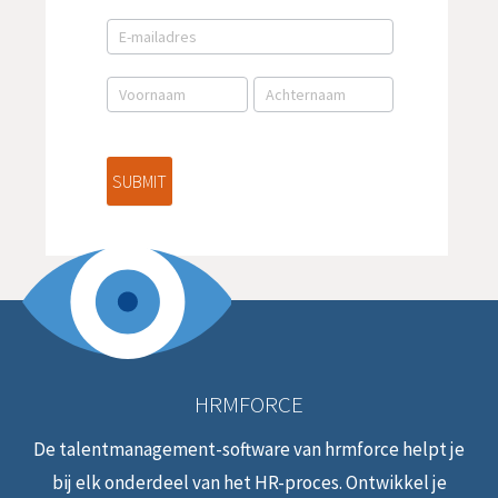
E-
mail
aanmelding
NL
SUBMIT
HRMFORCE
De talentmanagement-software van hrmforce helpt je
bij elk onderdeel van het HR-proces. Ontwikkel je