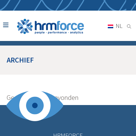
NL
ARCHIEF
Geen berichten gevonden
HRMFORCE